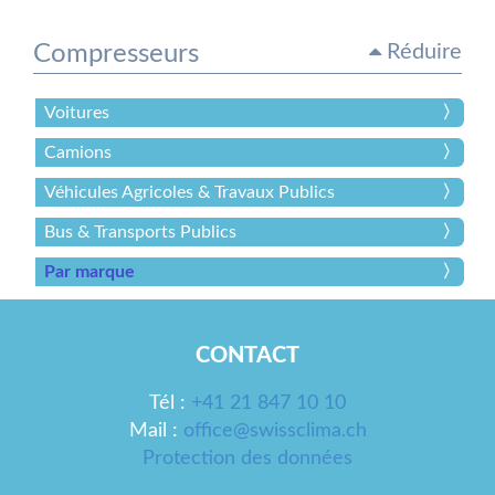
Compresseurs
Réduire
Voitures
Camions
Véhicules Agricoles & Travaux Publics
Bus & Transports Publics
Par marque
CONTACT
Tél :
+41 21 847 10 10
Mail :
office@swissclima.ch
Protection des données