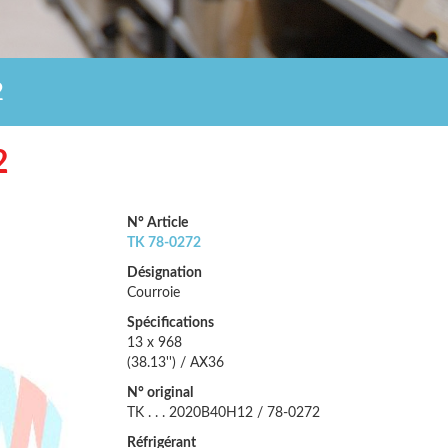
2
2
N° Article
TK 78-0272
Désignation
Courroie
Spécifications
13 x 968
(38.13'') / AX36
N° original
TK . . . 2020B40H12 / 78-0272
Réfrigérant