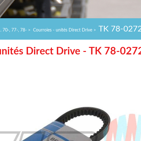
TK 78-027
. 70-, 77-, 78-
>
Courroies - unités Direct Drive
>
ités Direct Drive - TK 78-027