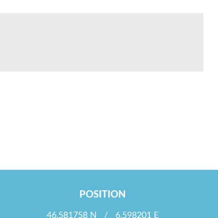
POSITION
46.581758 N / 6.598201 E