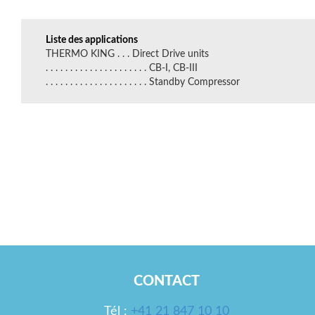
Liste des applications
THERMO KING . . . Direct Drive units
. . . . . . . . . . . . . . . . . . . . . CB-I, CB-III
. . . . . . . . . . . . . . . . . . . . . Standby Compressor
CONTACT
Tél :
+41 21 847 10 10