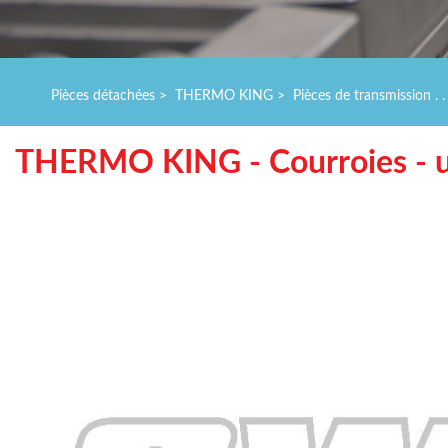
Pièces détachées
>
THERMO KING
>
Pièces de transmission . . 
THERMO KING - Courroies - un